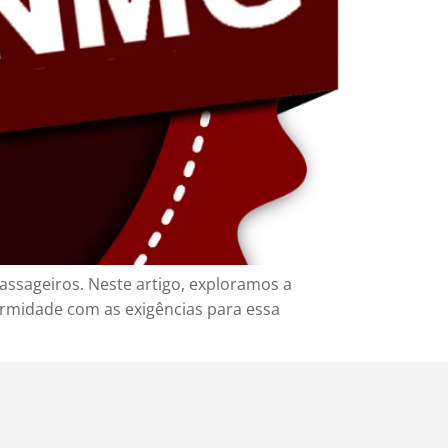
ssageiros. Neste artigo, exploramos a
ormidade com as exigências para essa