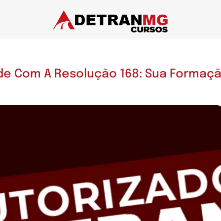
de Com A Resolução 168: Sua Formaçã