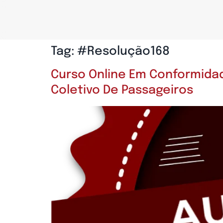
Tag:
#Resolução168
Curso Online Em Conformida
Coletivo De Passageiros