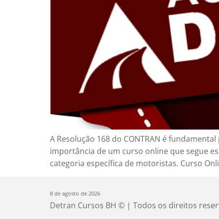
A Resolução 168 do CONTRAN é fundamental pa
importância de um curso online que segue es
categoria específica de motoristas. Curso O
8 de agosto de 2026
Detran Cursos BH © | Todos os direitos rese