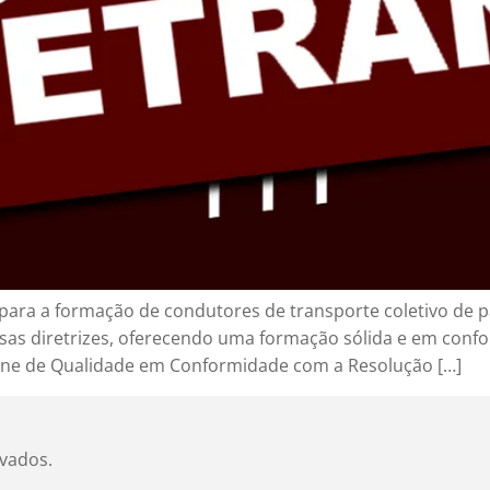
ra a formação de condutores de transporte coletivo de pa
sas diretrizes, oferecendo uma formação sólida e em conf
nline de Qualidade em Conformidade com a Resolução […]
rvados.