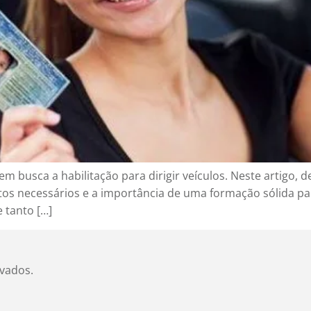
m busca a habilitação para dirigir veículos. Neste artigo,
sitos necessários e a importância de uma formação sólida 
 tanto […]
rvados.