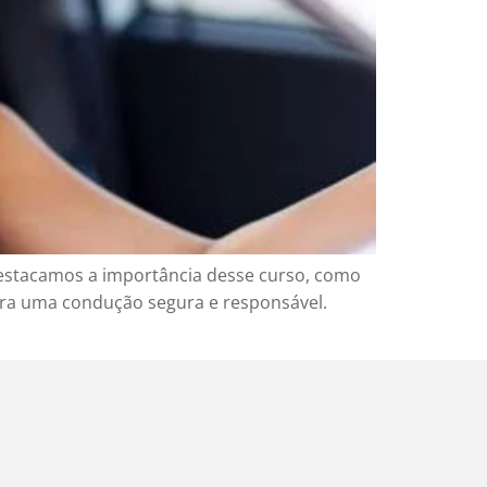
 destacamos a importância desse curso, como
para uma condução segura e responsável.