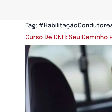
Tag:
#HabilitaçãoCondutore
Curso De CNH: Seu Caminho P