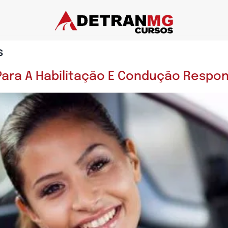
s
ara A Habilitação E Condução Respon