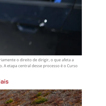
ente o direito de dirigir, o que afeta a
ão. A etapa central desse processo é o Curso
iais