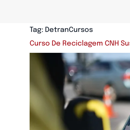
Tag:
DetranCursos
Curso De Reciclagem CNH Su