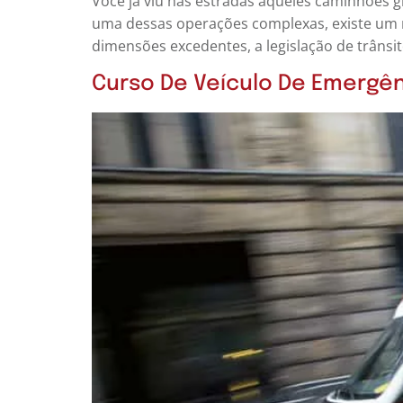
Você já viu nas estradas aqueles caminhões g
uma dessas operações complexas, existe um m
dimensões excedentes, a legislação de trânsit
Curso De Veículo De Emergênc