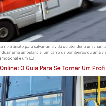
nho no trânsito para salvar uma vida ou atender a um cham
nduzir uma ambulância, um carro de bombeiros ou uma viat
e emocional e um […]
Online: O Guia Para Se Tornar Um Profi