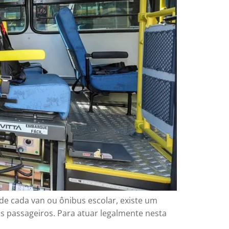
de cada van ou ônibus escolar, existe um
s passageiros. Para atuar legalmente nesta