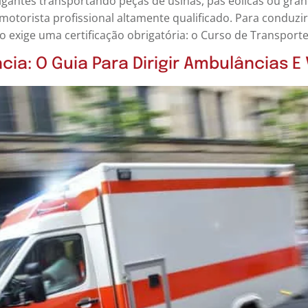
igantes transportando peças de usinas, pás eólicas ou gra
otorista profissional altamente qualificado. Para conduzi
o exige uma certificação obrigatória: o Curso de Transporte
ia: O Guia Para Dirigir Ambulâncias E 