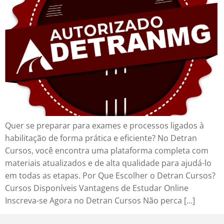
Quer se preparar para exames e processos ligados à
habilitação de forma prática e eficiente? No Detran
Cursos, você encontra uma plataforma completa com
materiais atualizados e de alta qualidade para ajudá-lo
em todas as etapas. Por Que Escolher o Detran Cursos?
Cursos Disponíveis Vantagens de Estudar Online
Inscreva-se Agora no Detran Cursos Não perca […]