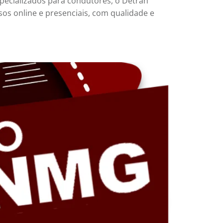
specializados para condutores, o Detran
sos online e presenciais, com qualidade e