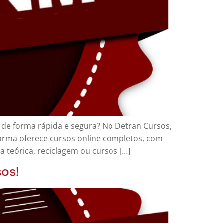
o de forma rápida e segura? No Detran Cursos,
forma oferece cursos online completos, com
a teórica, reciclagem ou cursos […]
sos!