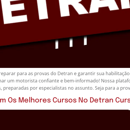
eparar para as provas do Detran e garantir sua habilitaçã
rnar um motorista confiante e bem-informado! Nossa plata
s, preparadas por especialistas no assunto. Seja para a prov
om Os Melhores Cursos No Detran Cur