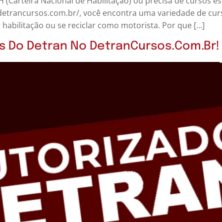
H (Carteira Nacional de Habilitação) ou precisa de cursos e
//detrancursos.com.br/, você encontra uma variedade de cur
 habilitação ou se reciclar como motorista. Por que […]
s Do Detran No DetranCursos.com.br!